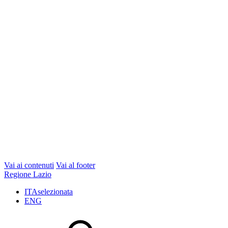
Vai ai contenuti
Vai al footer
Regione Lazio
ITA
selezionata
ENG