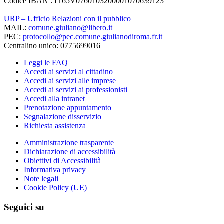
Codice IBAN : IT65V0760103200001070639123
URP – Ufficio Relazioni con il pubblico
MAIL:
comune.giuliano@libero.it
PEC:
protocollo@pec.comune.giulianodiroma.fr.it
Centralino unico: 0775699016
Leggi le FAQ
Accedi ai servizi al cittadino
Accedi ai servizi alle imprese
Accedi ai servizi ai professionisti
Accedi alla intranet
Prenotazione appuntamento
Segnalazione disservizio
Richiesta assistenza
Amministrazione trasparente
Dichiarazione di accessibilità
Obiettivi di Accessibilità
Informativa privacy
Note legali
Cookie Policy (UE)
Seguici su