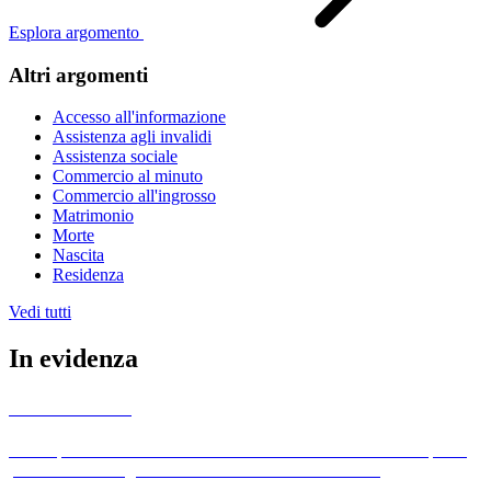
Esplora argomento
Altri argomenti
Accesso all'informazione
Assistenza agli invalidi
Assistenza sociale
Commercio al minuto
Commercio all'ingrosso
Matrimonio
Morte
Nascita
Residenza
Vedi tutti
In evidenza
Albo Pretorio
L'albo pretorio è uno strumento utilizzato dai comuni italiani per la
pubblicazione degli atti ufficiali e delle comunicazioni
amministrative.