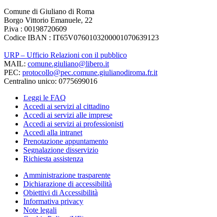
Comune di Giuliano di Roma
Borgo Vittorio Emanuele, 22
P.iva : 00198720609
Codice IBAN : IT65V0760103200001070639123
URP – Ufficio Relazioni con il pubblico
MAIL:
comune.giuliano@libero.it
PEC:
protocollo@pec.comune.giulianodiroma.fr.it
Centralino unico: 0775699016
Leggi le FAQ
Accedi ai servizi al cittadino
Accedi ai servizi alle imprese
Accedi ai servizi ai professionisti
Accedi alla intranet
Prenotazione appuntamento
Segnalazione disservizio
Richiesta assistenza
Amministrazione trasparente
Dichiarazione di accessibilità
Obiettivi di Accessibilità
Informativa privacy
Note legali