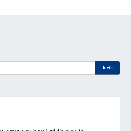
i
Invio
a per te e per la tua famiglia anagrafica