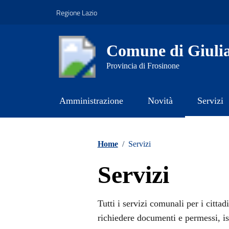
Vai ai contenuti
Vai al footer
Regione Lazio
Comune di Giuli
Provincia di Frosinone
Amministrazione
Novità
Servizi
Contenuti in evidenza
Home
/
Servizi
Servizi
Tutti i servizi comunali per i cittad
richiedere documenti e permessi, is