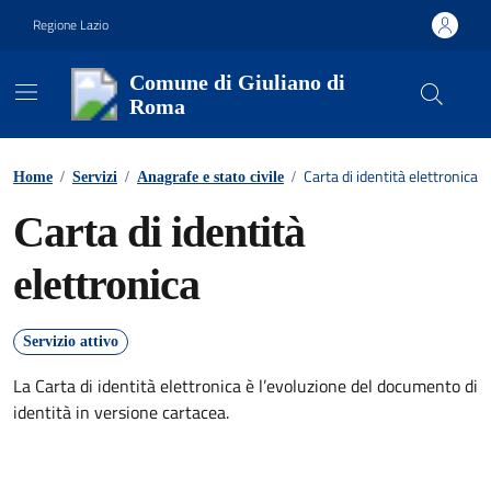
Vai ai contenuti
Vai al footer
Regione Lazio
Comune di Giuliano di
Roma
Contenuti in evidenza
Carta di identità elettronica
Home
/
Servizi
/
Anagrafe e stato civile
/
Carta di identità
elettronica
Servizio attivo
La Carta di identità elettronica è l’evoluzione del documento di
identità in versione cartacea.