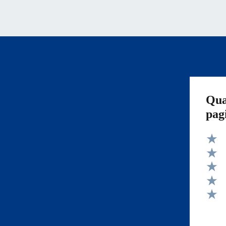
Qua
pag
Valut
Valut
Valut
Valut
Valut