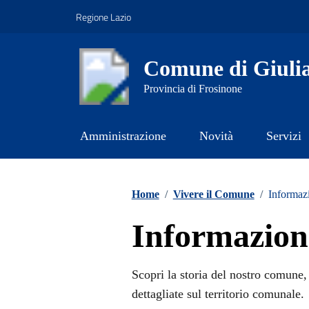
Vai ai contenuti
Vai al footer
Regione Lazio
Comune di Giuli
Provincia di Frosinone
Amministrazione
Novità
Servizi
Contenuti in evidenza
Home
/
Vivere il Comune
/
Informazi
Informazioni
Scopri la storia del nostro comune, 
dettagliate sul territorio comunale.