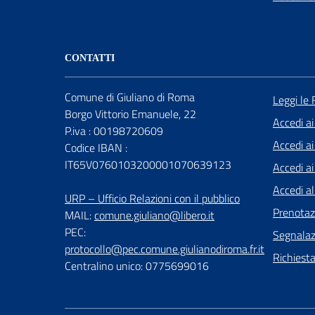
CONTATTI
Comune di Giuliano di Roma
Leggi le
Borgo Vittorio Emanuele, 22
Accedi ai
P.iva : 00198720609
Accedi ai
Codice IBAN :
IT65V0760103200001070639123
Accedi ai 
Accedi al
URP – Ufficio Relazioni con il pubblico
Prenota
MAIL:
comune.giuliano@libero.it
PEC:
Segnalazi
protocollo@pec.comune.giulianodiroma.fr.it
Richiest
Centralino unico: 0775699016