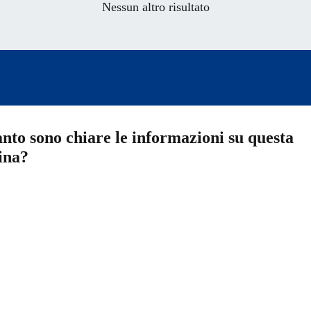
Nessun altro risultato
nto sono chiare le informazioni su questa
ina?
a 5 stelle su 5
a 4 stelle su 5
a 3 stelle su 5
a 2 stelle su 5
a 1 stelle su 5