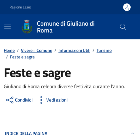
Vai ai contenuti
Vai al footer
Regione Lazio
Comune di Giuliano di
Roma
Contenuti in evidenza
Home
/
Vivere il Comune
/
Informazioni Utili
/
Turismo
/
Feste e sagre
Feste e sagre
Giuliano di Roma celebra diverse festività durante l'anno.
Condividi
Vedi azioni
INDICE DELLA PAGINA