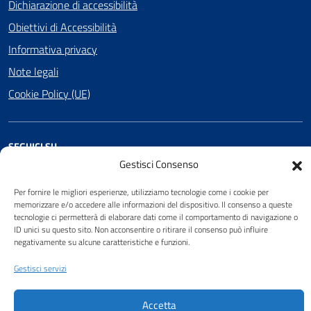
Dichiarazione di accessibilità
Obiettivi di Accessibilità
Informativa privacy
Note legali
Cookie Policy (UE)
SEGUICI SU
Gestisci Consenso
Facebook
Per fornire le migliori esperienze, utilizziamo tecnologie come i cookie per
memorizzare e/o accedere alle informazioni del dispositivo. Il consenso a queste
tecnologie ci permetterà di elaborare dati come il comportamento di navigazione o
Attuazione Misure PNRR
ID unici su questo sito. Non acconsentire o ritirare il consenso può influire
negativamente su alcune caratteristiche e funzioni.
Piano di miglioramento del sito
Gestisci servizi
Sito web a cura di Yes I Code
Accetta