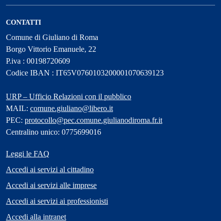
CONTATTI
Comune di Giuliano di Roma
Borgo Vittorio Emanuele, 22
P.iva : 00198720609
Codice IBAN : IT65V0760103200001070639123
URP – Ufficio Relazioni con il pubblico
MAIL:
comune.giuliano@libero.it
PEC:
protocollo@pec.comune.giulianodiroma.fr.it
Centralino unico: 0775699016
Leggi le FAQ
Accedi ai servizi al cittadino
Accedi ai servizi alle imprese
Accedi ai servizi ai professionisti
Accedi alla intranet