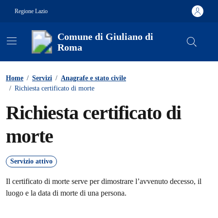
Vai ai contenuti
Vai al footer
Regione Lazio
Comune di Giuliano di
Roma
Contenuti in evidenza
Home
/
Servizi
/
Anagrafe e stato civile
/
Richiesta certificato di morte
Richiesta certificato di
morte
Servizio attivo
Il certificato di morte serve per dimostrare l’avvenuto decesso, il
luogo e la data di morte di una persona.