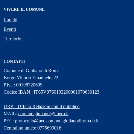
VIVERE IL COMUNE
Luoghi
Eventi
Territorio
CONTATTI
Comune di Giuliano di Roma
Borgo Vittorio Emanuele, 22
P.iva : 00198720609
Codice IBAN : IT65V0760103200001070639123
URP – Ufficio Relazioni con il pubblico
MAIL:
comune.giuliano@libero.it
PEC:
protocollo@pec.comune.giulianodiroma.fr.it
Centralino unico: 0775699016