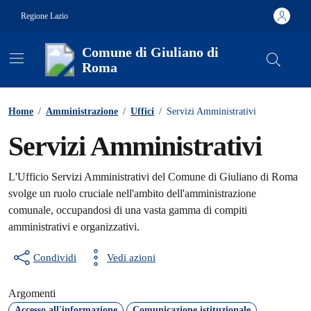
Vai ai contenuti
Vai al footer
Regione Lazio
Comune di Giuliano di
Roma
Contenuti in evidenza
Home
/
Amministrazione
/
Uffici
/
Servizi Amministrativi
Servizi Amministrativi
L'Ufficio Servizi Amministrativi del Comune di Giuliano di Roma
svolge un ruolo cruciale nell'ambito dell'amministrazione
comunale, occupandosi di una vasta gamma di compiti
amministrativi e organizzativi.
Condividi
Vedi azioni
Argomenti
Accesso all'informazione
Comunicazione istituzionale