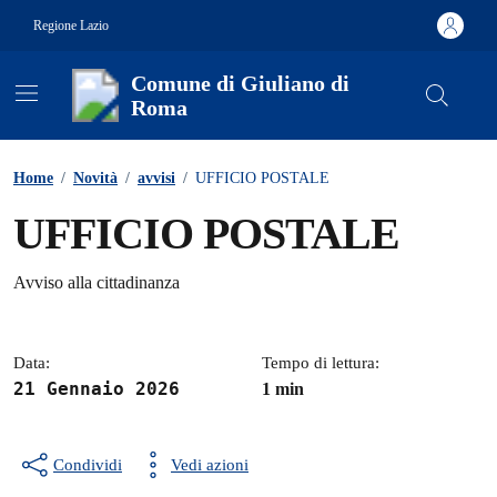
Vai ai contenuti
Vai al footer
Regione Lazio
Comune di Giuliano di
Roma
Contenuti in evidenza
Home
/
Novità
/
avvisi
/
UFFICIO POSTALE
UFFICIO POSTALE
Dettagli della notizia
Avviso alla cittadinanza
Data:
Tempo di lettura:
21 Gennaio 2026
1 min
Condividi
Vedi azioni