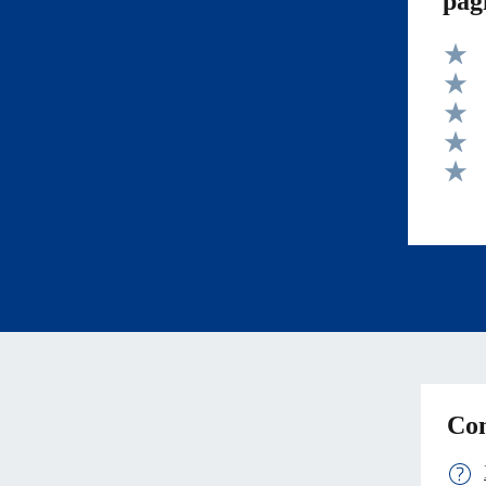
pag
Valut
Valut
Valut
Valut
Valut
Con