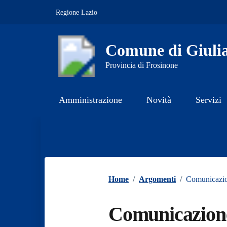
Vai ai contenuti
Vai al footer
Regione Lazio
Comune di Giuli
Provincia di Frosinone
Amministrazione
Novità
Servizi
Contenuti in evidenza
Home
/
Argomenti
/
Comunicazion
Comunicazion