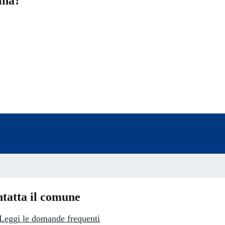
ina?
a 5 stelle su 5
a 4 stelle su 5
a 3 stelle su 5
a 2 stelle su 5
a 1 stelle su 5
tatta il comune
Leggi le domande frequenti