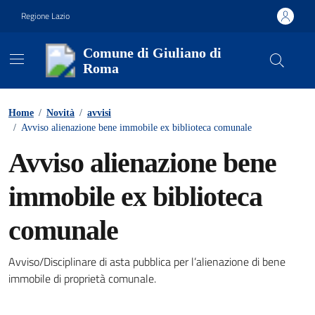
Vai ai contenuti
Vai al footer
Regione Lazio
Comune di Giuliano di
Roma
Contenuti in evidenza
Home
/
Novità
/
avvisi
/
Avviso alienazione bene immobile ex biblioteca comunale
Avviso alienazione bene
immobile ex biblioteca
comunale
Avviso/Disciplinare di asta pubblica per l’alienazione di bene
Dettagli della notizia
immobile di proprietà comunale.