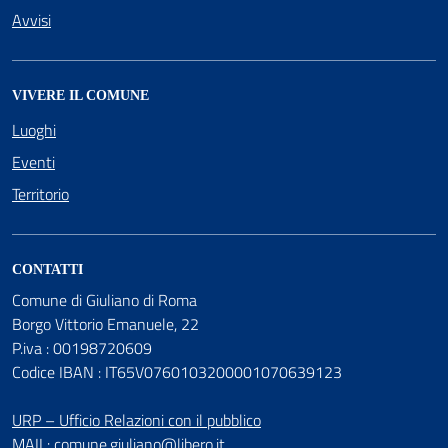
Avvisi
VIVERE IL COMUNE
Luoghi
Eventi
Territorio
CONTATTI
Comune di Giuliano di Roma
Borgo Vittorio Emanuele, 22
P.iva : 00198720609
Codice IBAN : IT65V0760103200001070639123
URP – Ufficio Relazioni con il pubblico
MAIL:
comune.giuliano@libero.it