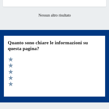
Nessun altro risultato
Quanto sono chiare le informazioni su
questa pagina?
Valuta 5 stelle su 5
Valuta 4 stelle su 5
Valuta 3 stelle su 5
Valuta 2 stelle su 5
Valuta 1 stelle su 5