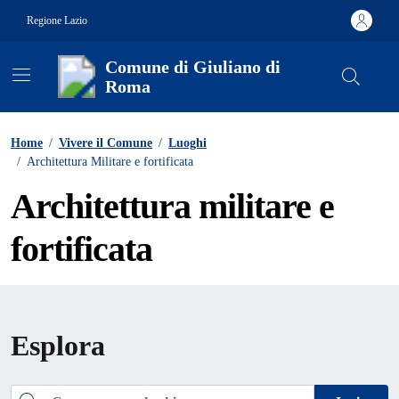
Vai ai contenuti
Vai al footer
Regione Lazio
Comune di Giuliano di
Roma
Contenuti in evidenza
Home
/
Vivere il Comune
/
Luoghi
/
Architettura Militare e fortificata
Architettura militare e
fortificata
Esplora