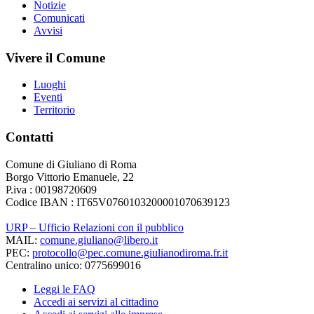
Notizie
Comunicati
Avvisi
Vivere il Comune
Luoghi
Eventi
Territorio
Contatti
Comune di Giuliano di Roma
Borgo Vittorio Emanuele, 22
P.iva : 00198720609
Codice IBAN : IT65V0760103200001070639123
URP – Ufficio Relazioni con il pubblico
MAIL:
comune.giuliano@libero.it
PEC:
protocollo@pec.comune.giulianodiroma.fr.it
Centralino unico: 0775699016
Leggi le FAQ
Accedi ai servizi al cittadino