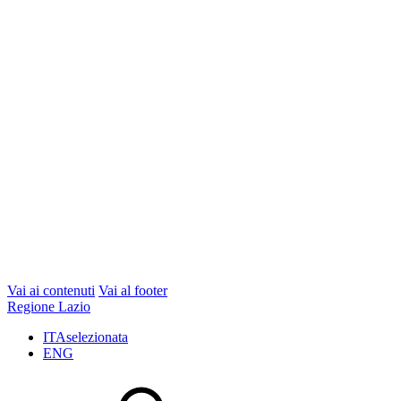
Vai ai contenuti
Vai al footer
Regione Lazio
ITA
selezionata
ENG