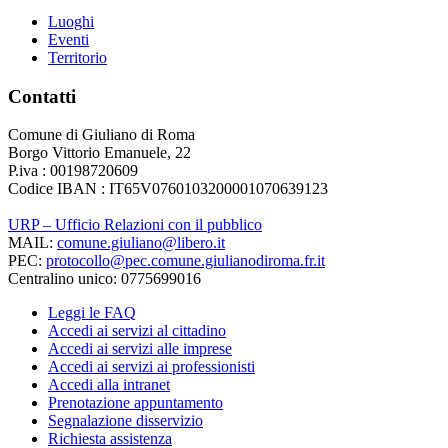
Luoghi
Eventi
Territorio
Contatti
Comune di Giuliano di Roma
Borgo Vittorio Emanuele, 22
P.iva : 00198720609
Codice IBAN : IT65V0760103200001070639123
URP – Ufficio Relazioni con il pubblico
MAIL:
comune.giuliano@libero.it
PEC:
protocollo@pec.comune.giulianodiroma.fr.it
Centralino unico: 0775699016
Leggi le FAQ
Accedi ai servizi al cittadino
Accedi ai servizi alle imprese
Accedi ai servizi ai professionisti
Accedi alla intranet
Prenotazione appuntamento
Segnalazione disservizio
Richiesta assistenza