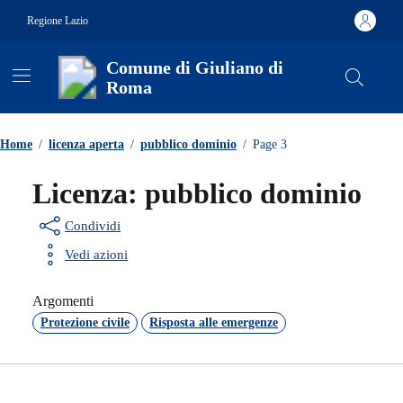
Vai ai contenuti
Vai al footer
Regione Lazio
Comune di Giuliano di
Roma
Contenuti in evidenza
Home
/
licenza aperta
/
pubblico dominio
/
Page 3
Licenza:
pubblico dominio
Condividi
Vedi azioni
Argomenti
Protezione civile
Risposta alle emergenze