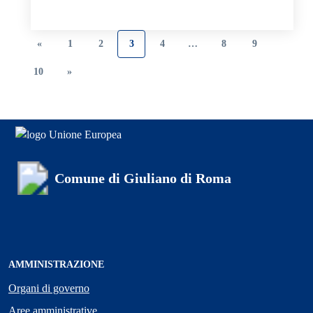
«
1
2
3
4
…
8
9
10
»
Comune di Giuliano di Roma
AMMINISTRAZIONE
Organi di governo
Aree amministrative