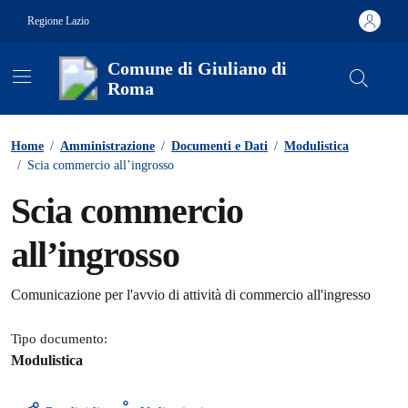
Vai ai contenuti
Vai al footer
Regione Lazio
Comune di Giuliano di
Roma
Contenuti in evidenza
Home
/
Amministrazione
/
Documenti e Dati
/
Modulistica
/
Scia commercio all’ingrosso
Scia commercio
all’ingrosso
Dettagli del documento
Comunicazione per l'avvio di attività di commercio all'ingresso
Tipo documento:
Modulistica