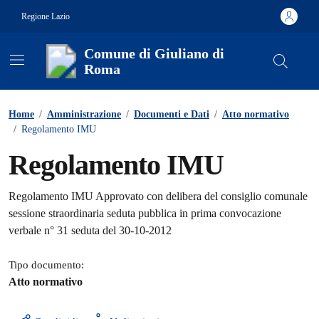
Vai ai contenuti
Vai al footer
Regione Lazio
Comune di Giuliano di
Roma
Contenuti in evidenza
Home
/
Amministrazione
/
Documenti e Dati
/
Atto normativo
/
Regolamento IMU
Regolamento IMU
Dettagli del documento
Regolamento IMU Approvato con delibera del consiglio comunale
sessione straordinaria seduta pubblica in prima convocazione
verbale n° 31 seduta del 30-10-2012
Tipo documento:
Atto normativo