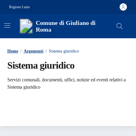
Vai ai contenuti
Vai al footer
Regione Lazio
Comune di Giuliano di
Roma
Contenuti in evidenza
Home
/
Argomenti
/
Sistema giuridico
Sistema giuridico
Dettagli dell'argomento
Servizi comunali, documenti, uffici, notizie ed eventi relativi a
Sistema giuridico