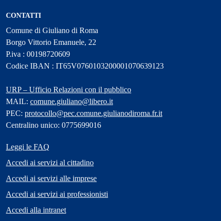
CONTATTI
Comune di Giuliano di Roma
Borgo Vittorio Emanuele, 22
P.iva : 00198720609
Codice IBAN : IT65V0760103200001070639123
URP – Ufficio Relazioni con il pubblico
MAIL:
comune.giuliano@libero.it
PEC:
protocollo@pec.comune.giulianodiroma.fr.it
Centralino unico: 0775699016
Leggi le FAQ
Accedi ai servizi al cittadino
Accedi ai servizi alle imprese
Accedi ai servizi ai professionisti
Accedi alla intranet