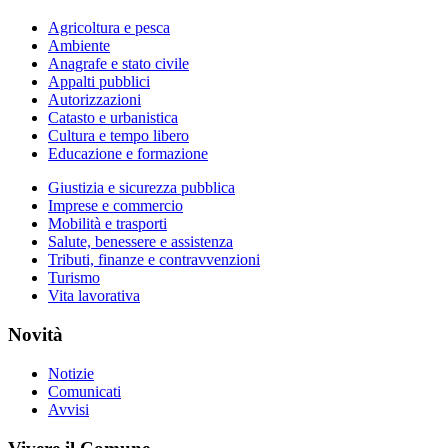
Agricoltura e pesca
Ambiente
Anagrafe e stato civile
Appalti pubblici
Autorizzazioni
Catasto e urbanistica
Cultura e tempo libero
Educazione e formazione
Giustizia e sicurezza pubblica
Imprese e commercio
Mobilità e trasporti
Salute, benessere e assistenza
Tributi, finanze e contravvenzioni
Turismo
Vita lavorativa
Novità
Notizie
Comunicati
Avvisi