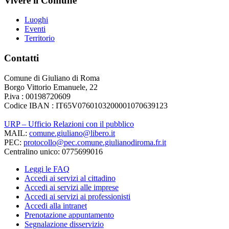
Vivere il Comune
Luoghi
Eventi
Territorio
Contatti
Comune di Giuliano di Roma
Borgo Vittorio Emanuele, 22
P.iva : 00198720609
Codice IBAN : IT65V0760103200001070639123
URP – Ufficio Relazioni con il pubblico
MAIL:
comune.giuliano@libero.it
PEC:
protocollo@pec.comune.giulianodiroma.fr.it
Centralino unico: 0775699016
Leggi le FAQ
Accedi ai servizi al cittadino
Accedi ai servizi alle imprese
Accedi ai servizi ai professionisti
Accedi alla intranet
Prenotazione appuntamento
Segnalazione disservizio